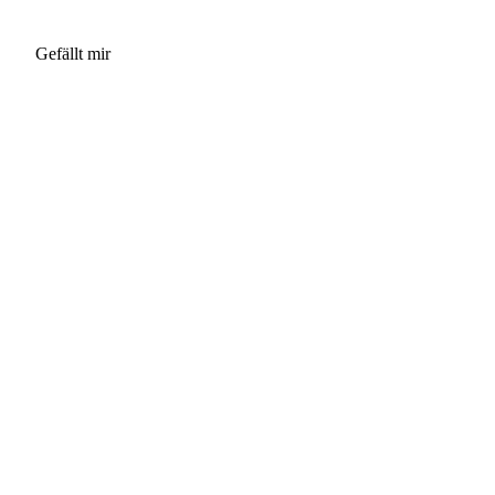
Gefällt mir
Startseite
|
Impressum
|
Kontakt
|
Anfahrt
|
Seite
& Datenschutz