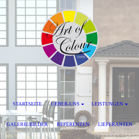
STARTSEITE
UEBER-UNS
LEISTUNGEN
GALERIE/BILDER
REFERENZEN
LIEFERANTEN